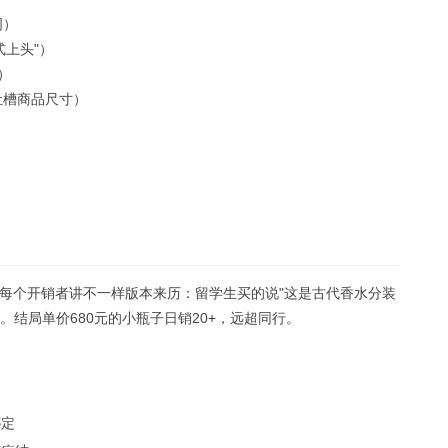
词）
式上头"）
）
吐槽商品尺寸）
每个开销者讲不一样版本来历：留学生买的说"这是古代香水分装
。结局单价680元的小瓶子日销20+，远超同行。
绑定