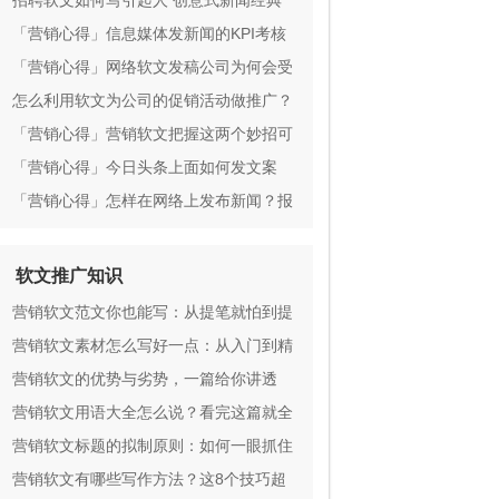
在纽约时代广场投放大屏广告
招聘软文如何写引起人 创意式新闻经典
案例分享
「营销心得」信息媒体发新闻的KPI考核
点都有那些？
「营销心得」网络软文发稿公司为何会受
到那么多公司的欢迎
怎么利用软文为公司的促销活动做推广？
「营销心得」营销软文把握这两个妙招可
让文案阅览量提升
「营销心得」今日头条上面如何发文案
「营销心得」怎样在网络上发布新闻？报
价低、发布高效的是哪家从业室？
软文推广知识
营销软文范文你也能写：从提笔就怕到提
笔就赚
营销软文素材怎么写好一点：从入门到精
通
营销软文的优势与劣势，一篇给你讲透
营销软文用语大全怎么说？看完这篇就全
懂了
营销软文标题的拟制原则：如何一眼抓住
人心
营销软文有哪些写作方法？这8个技巧超