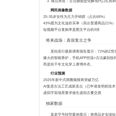
痛点再造：古法胭脂盒化解现代口红粘
网民画像数据
25-35岁女性为主力开销群（占比68%）
43%愿为文化溢价买单（高出普通商品21%）
短视频平台复购率是图文平台的3倍
将来战场：真假复古之争
某拍卖行最新调查报告显示：72%的Z
爆火的智能香炉，手机APP控温+古法篆刻
而是给千年文化穿上赛博外衣。
行业预测
2025年新中式商圈规模将突破万亿
AI复原古法工艺成新卖点（已申请发明权技术
虚拟宇宙场景要求催生虚拟古董交易
独家数据
某老字号转型案例显示：将商品史实缩短8