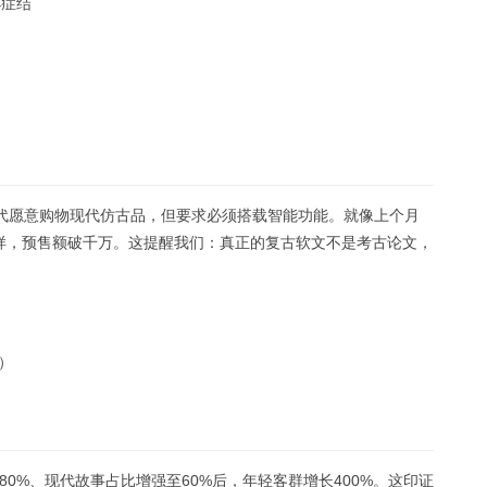
杯症结
世代愿意购物现代仿古品，但要求必须搭载智能功能。就像上个月
纹样，预售额破千万。这提醒我们：真正的复古软文不是考古论文，
）
0%、现代故事占比增强至60%后，年轻客群增长400%。这印证