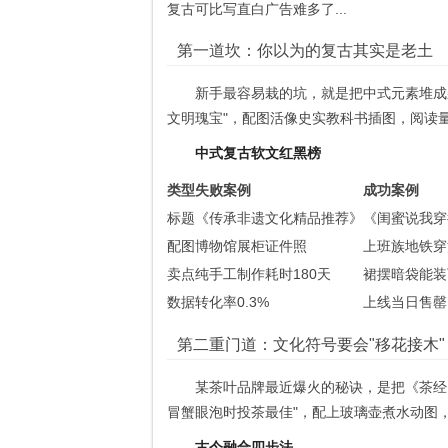
复古可比写直白广告难多了...
第一道坎：你以为的复古其实是老土
新手最容易栽的坑，就是把中式元素堆成
文明瑰宝"，配图活像史实教科书插图，阅读
中式复古软文红黑榜
类型
失败案例
成功案例
标题
《传承非遗文化精品推荐》
《闺蜜说我穿
配图
博物馆展柜证件照
上班族地铁穿
卖点
纯手工制作耗时180天
裙摆暗袋能装
数据
转化率0.3%
上线当日售罄
第二重门道：文化符号要会"移花接木"
某茶叶品牌最近爆火的秘诀，是把《茶经
冒蟹眼泡时投茶最佳"，配上玻璃壶煮水动图，
古今融合四步法