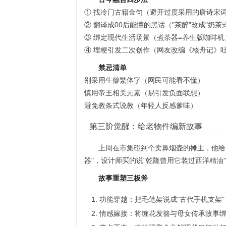
① 找冷门古籍金句（避开过度采用的唐诗宋
② 翻译成00后能懂的黑话（"茶醉"改成"奶茶
③ 绑定现代生活场景（煮茶器=养生版咖啡机
④ 埋梗引发二次创作（网友改编《核舟记》
禁忌清单
别采用生僻繁体字（网民可能看不懂）
慎用帝王相关元素（易引发负面联想）
避免教条式说教（年轻人反感爹味）
第三阶觉醒：给老物件编新故事
上周在市集碰到个卖鼻烟壶的摊主，他给
器"，设计师买的说"乾隆曾用它装过西洋精油"
故事重塑三板斧
功能穿越：把毛笔架说成"古代手机支架"
情感嫁接：将缠花发簪与母女传承故事