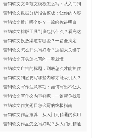
实用
营销软文文章范文模板怎么写：从入门到
精通
营销软文数据分析报告模板：让你的内容
效果一目了然
营销软文推广哪个好？一篇给你讲明白
营销软文排版工具到底包括什么？看完这
篇就全懂了
营销软文投放渠道有哪些？一篇全搞定
营销软文怎么开头写好看？这招太关键了
营销软文开头怎么写的一看就懂
营销软文广告的标题，到底怎么才能抓住
人心？
营销软文到底要写哪些内容才能吸引人？
营销软文写作注意事项：如何写出不让人
反感还能掏钱的文案？
营销软文写什么内容好呢：一篇帮你找灵
感的指南
营销软文作文题目怎么写的终极指南
营销软文作品推荐：从入门到精通的实用
指南
营销软文作品怎么写好呢？从入门到精通