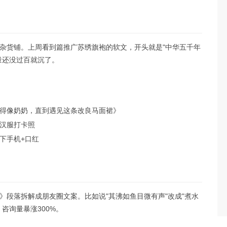
杂货铺。上周看到篇推广苏绣旗袍的软文，开头就是"中华五千年
量还没过百就沉了。
得像奶奶，直到遇见这条改良马面裙》
汉服打卡照
下手机+口红
》段落拆解成朋友圈文案。比如说"其沸如鱼目微有声"改成"煮水
咨询量暴涨300%。