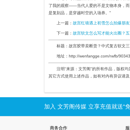
了我的观察——当代人爱的不是文物本身，而
是复刻品，是穿越时空的入场券。"
上一篇：
故宫红墙遇上初雪怎么拍爆朋友
下一篇：
故宫软文怎么写才能火出圈？五
标题：故宫胶带卖断货？中式复古软文
地址：http://wenfangge.com/rwfb/90343
注明“来源：文芳阁”的所有作品，版权
其它方式使用上述作品，如有对内有异议请及时联系
加入 文芳阁传媒 立享充值就送“
商务合作
服