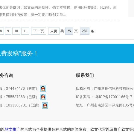
化关键词，如文章的原创性、锚文本链接、使用H标签(H1、H2)等。那
要得到好的效果，就一定要用原创文章...
8
9
10
11
下一页
末页
共
25
页
250
条
免费发稿”服务！
务咨询
联系我们
服：374474476（售前）
版权所有：广州速推信息科技有限公
服：755587368（已满）
IC备案号：
粤ICP备17001166号-7
服：1033303701（已满）
地址：广州市南沙区丰泽东路105号X
阁以
软文推广
的形式为企业提供各种形式的新闻发布、软文代写以及推广软文等